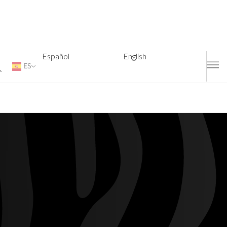
Español
English
ES