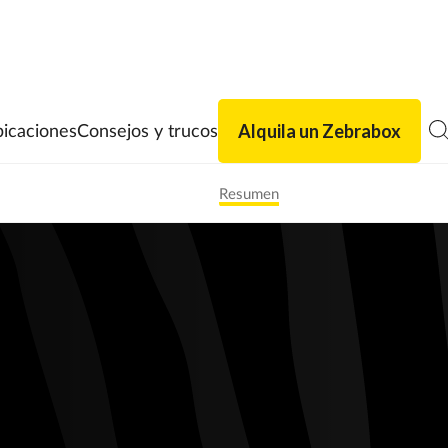
Alquila un Zebrabox
icaciones
Consejos y trucos
Resumen